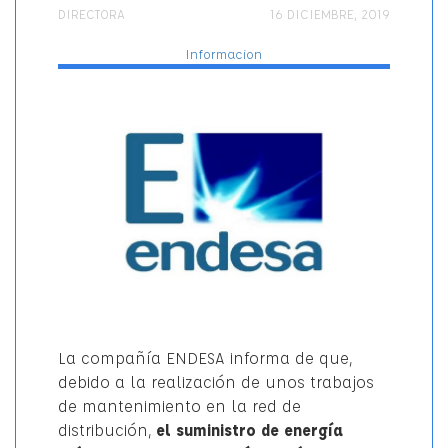
AUTOR
PUBLICADO
Categorí
DIRECTORA
16 DICIEMBRE, 2019
EL
Informacion
La compañía ENDESA informa de que,
debido a la realización de unos trabajos
de mantenimiento en la red de
distribución,
el suministro de energía