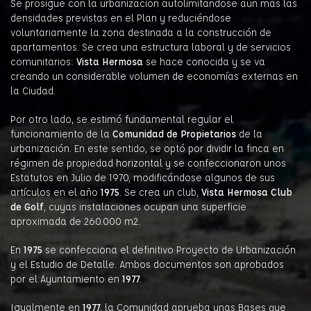
Se prosigue con la urbanización autolimitándose aún más las
densidades previstas en el Plan y reduciéndose
voluntariamente la zona destinada a la construcción de
apartamentos. Se crea una estructura laboral y de servicios
comunitarios:
Vista Hermosa
se hace conocida y se va
creando un considerable volumen de economías externas en
la Ciudad.
Por otro lado, se estimó fundamental regular el
funcionamiento de la
Comunidad de Propietarios
de la
urbanización. En este sentido, se optó por dividir la finca en
régimen de propiedad horizontal y se confeccionaron unos
Estatutos en Julio de 1970, modificándose algunos de sus
artículos en el año
1975
. Se crea un club,
Vista Hermosa Club
de Golf
, cuyas instalaciones ocupan una superficie
aproximada de 260.000 m2.
En
1975
se confecciona el definitivo Proyecto de Urbanización
y el Estudio de Detalle. Ambos documentos son aprobados
por el Ayuntamiento en
1977
.
Igualmente en
1977
, la Comunidad aprueba unas Bases que