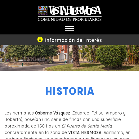
TOGGLE
NAVIGATION
Información de Interés
HISTORIA
Los hermanos
Osborne Vázquez
(Eduardo, Felipe, Amparo y
Roberto), poseían una serie de fincas con una superficie
aproximada de 150 Has en
El Puerto de Santa María
concretamente en la zona de
VISTA HERMOSA
. Asimismo, en
las inmediaciones, se encontraban otras fincas particulares,