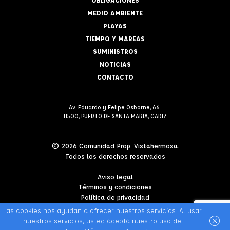
MEDIO AMBIENTE
PLAYAS
TIEMPO Y MAREAS
SUMINISTROS
NOTICIAS
CONTACTO
Av. Eduardo y Felipe Osborne, 66.
11500, PUERTO DE SANTA MARIA, CADIZ
© 2026 Comunidad Prop. Vistahermosa.
Todos los derechos reservados
Aviso legal
Términos y condiciones
Política de privacidad
Política de cookies
Las cookies nos ayudan a ofrecer nuestros servicios. Al usar
nuestros servicios, usted acepta nuestro uso de