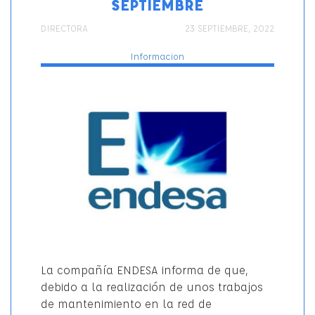
SEPTIEMBRE
AUTOR
PUBLICADO
Categorí
DIRECTORA
23 SEPTIEMBRE, 2022
EL
Informacion
La compañía ENDESA informa de que,
debido a la realización de unos trabajos
de mantenimiento en la red de