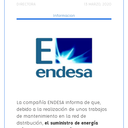
AUTOR
PUBLICADO
Categorí
DIRECTORA
13 MARZO, 2020
EL
Informacion
La compañía ENDESA informa de que,
debido a la realización de unos trabajos
de mantenimiento en la red de
distribución,
el suministro de energía