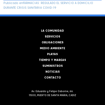
NAVEGACIÓN
Publicado en
FARMACIAS: REGULADO EL SERVICIO A DOMICILIO
DURANTE CRISIS SANITARIA COVID-19
DE
ENTRADAS
LA COMUNIDAD
SERVICIOS
OBLIGACIONES
MEDIO AMBIENTE
PLAYAS
TIEMPO Y MAREAS
SUMINISTROS
NOTICIAS
CONTACTO
Av. Eduardo y Felipe Osborne, 66.
11500, PUERTO DE SANTA MARIA, CADIZ