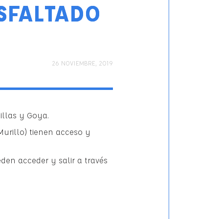
SFALTADO
PUBLICADO
Categorías
26 NOVIEMBRE, 2019
EL
illas y Goya.
Murillo) tienen acceso y
den acceder y salir a través