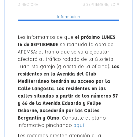
AUTOR
PUBLICADO
Categorí
DIRECTORA
13 SEPTIEMBRE, 2019
EL
Informacion
Les informamos de que
el próximo LUNES
16 de SEPTIEMBRE
se reanuda la obra de
APEMSA; el tramo que se va a ejecutar
afectará al tráfico rodado de la Glorieta
Juan Melgarejo (glorieta de la oficina).
Los
residentes en la Avenida del Club
Mediterráneo tendrán su acceso por la
Calle Langosta. Los residentes en las
calles situadas a partir de los números 57
y 66 de la Avenida Eduardo y Felipe
Osborne, accederán por las Calles
Bergantín y Olmo.
Consulte el plano
informativo pinchando
aquí
Les rogamos presten atención a la