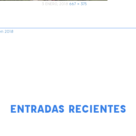
PUBLICADO
Tamaño
3 ENERO, 2018
667 × 375
EL
completo
en 2018
ENTRADAS RECIENTES