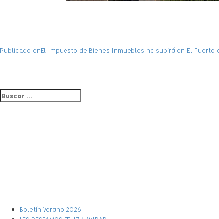
NAVEGACIÓN
Publicado en
El Impuesto de Bienes Inmuebles no subirá en El Puerto 
DE
ENTRADAS
Buscar
BUSCAR
por:
Boletín Verano 2026
LES DESEAMOS FELIZ NAVIDAD